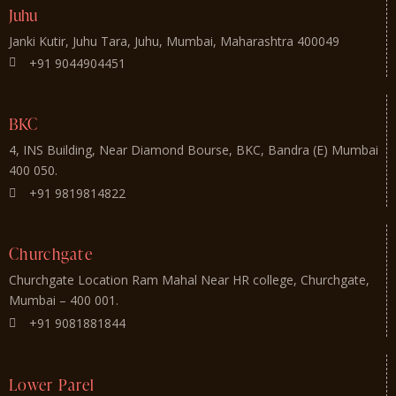
Juhu
Janki Kutir, Juhu Tara, Juhu, Mumbai, Maharashtra 400049
+91 9044904451
BKC
4, INS Building, Near Diamond Bourse, BKC, Bandra (E) Mumbai
400 050.
+91 9819814822
Churchgate
Churchgate Location Ram Mahal Near HR college, Churchgate,
Mumbai – 400 001.
+91 9081881844
Lower Parel