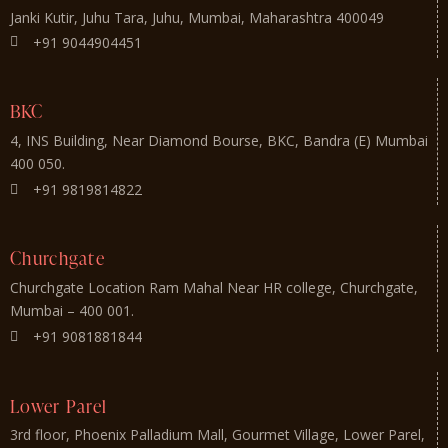
Janki Kutir, Juhu Tara, Juhu, Mumbai, Maharashtra 400049
+91 9044904451
BKC
4, INS Building, Near Diamond Bourse, BKC, Bandra (E) Mumbai
400 050.
+91 9819814822
Churchgate
Churchgate Location Ram Mahal Near HR college, Churchgate,
Mumbai – 400 001.
+91 9081881844
Lower Parel
3rd floor, Phoenix Palladium Mall, Gourmet Village, Lower Parel,